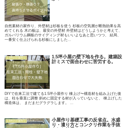
自然素材の家作り、外壁材は杉板を使う 杉板の空気層が断熱効果を高
めてくれる 木の板は、最安の外壁材 外壁材はどうしようかと考えて、
ガルバリウム鋼板のサイディング材もいいよなあと思いつつ、 結局、
一番安く仕上げられる杉板にしました...
1.5坪小屋の壁下地を作る。建築設
1.5坪の小屋作り
計ミスで面合わせに苦労する。
DIYで在来工法で建てる1.5坪小屋作り 棟上げ〜構造材を組み上げた後
は、柱を垂直に調整 斜めに固定する材が入っていないと、 棟上げした
構造体は、 まだまだグラグラします。 ...
小屋作り基礎工事の反省点。水盛
1.5坪の小屋作り
り・遣り方とコンクリ作業を手抜