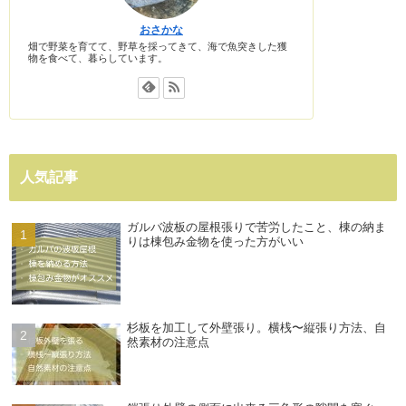
おさかな
畑で野菜を育てて、野草を採ってきて、海で魚突きした獲
物を食べて、暮らしています。
人気記事
ガルバ波板の屋根張りで苦労したこと、棟の納ま
りは棟包み金物を使った方がいい
杉板を加工して外壁張り。横桟〜縦張り方法、自
然素材の注意点