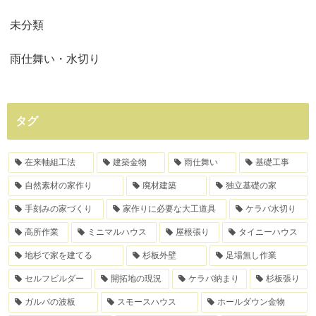
未分類
雨仕舞い・水切り
タグ
在来軸組工法
建築金物
雨仕舞い
基礎工事
自然素材の家作り
廃材建築
独立基礎の家
手刻みの家づくり
家作りに必要な大工道具
ケラバ水切り
高所作業
ミニマルハウス
屋根張り
タイニーハウス
地杉で家を建てる
杉板外壁
足場無し作業
セルフビルダー
開拓地の現況
ケラバ納まり
杉板張り
ガルバの波板
スモースハウス
ホールダウン金物