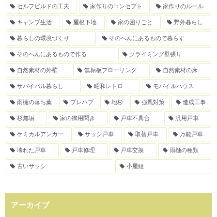
セルフビルドの工夫
家作りのコンセプト
家作りのルール
キャンプ生活
屋根下地
家の困りごと
野外暮らし
暮らしの環境づくり
そのへんにあるもので暮らす
そのへんにあるもので作る
クライミング壁張り
自然素材の外壁
無垢板フローリング
自然素材の床
サバイバル暮らし
昭和レトロ
モバイルハウス
雨樋の落ち葉
プレハブ
地杉
強風対策
造成工事
杉無垢
家の御用聞き
戸車不具合
汎用戸車
ケミカルアンカー
サッシ戸車
取替戸車
万能戸車
壊れた戸車
戸車修理
戸車交換
雨樋の種類
古いサッシ
小屋組
アーカイブ