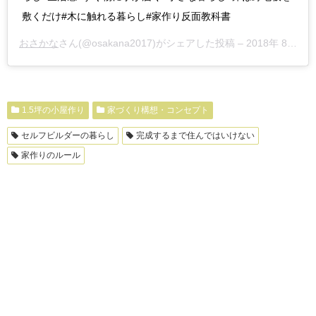
敷くだけ#木に触れる暮らし#家作り反面教科書
おさかな
さん(@osakana2017)がシェアした投稿 –
2018年 8月月14日午前3時17分PDT
1.5坪の小屋作り
家づくり構想・コンセプト
セルフビルダーの暮らし
完成するまで住んではいけない
家作りのルール