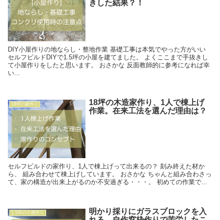
きした結果？！
DIY小屋作りの地ならし・整地作業 基礎工事は本気でやった方がいい
セルフビルドDIYで1.5坪の小屋を建てました。 よくここまで手抜きし
て小屋作りをしたと思います。 おさかな 反面教師的に参考になれば幸
い...
18坪の木造家作り、1人で棟上げ
18坪の家作り
作業。在来工法を選んだ理由は？
セルフビルドの家作り、1人で棟上げって出来るの？ 刻み終えた材か
ら、 組み合わせて棟上げしています。 おさかな ちゃんと組み合わさっ
て、家の構造が出来上がるのか不安過ぎる・・・。 初めての作業で...
明かり採りにガラスブロックを入
1.5坪の小屋作り
れる。自作窓枠作りで苦労したこ