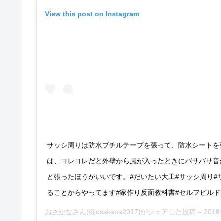
View this post on Instagram
サッシ周りは防水ブチルテープを張って、防水シートを
は、ヨレヨレだと外壁から風が入ったときにバサバサ音
と張ったほうがいいです。#だいたい大工#サッシ周り#
ることからやってます#家作り反面教科書#セルフビルド
おさかな
さん(@osakana2017)がシェアした投稿 –
2018