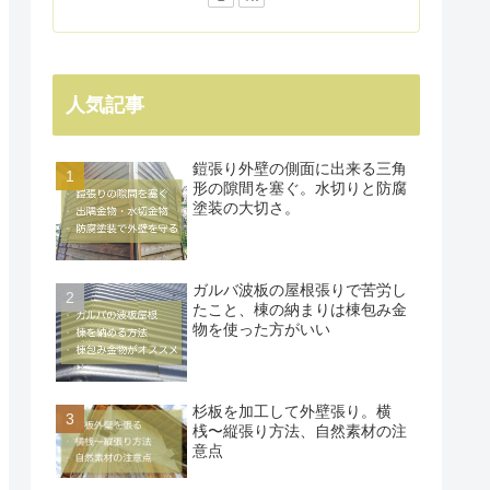
人気記事
鎧張り外壁の側面に出来る三角
形の隙間を塞ぐ。水切りと防腐
塗装の大切さ。
ガルバ波板の屋根張りで苦労し
たこと、棟の納まりは棟包み金
物を使った方がいい
杉板を加工して外壁張り。横
桟〜縦張り方法、自然素材の注
意点