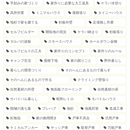
手刻みの家づくり
家作りに必要な大工道具
ケラバ水切り
高所作業
ミニマルハウス
屋根張り
タイニーハウス
地杉で家を建てる
杉板外壁
足場無し作業
セルフビルダー
開拓地の現況
ケラバ納まり
杉板張り
ガルバの波板
スモースハウス
ホールダウン金物
セルフビルドの工夫
家作りのコンセプト
家作りのルール
キャンプ生活
屋根下地
家の困りごと
野外暮らし
暮らしの環境づくり
そのへんにあるもので暮らす
そのへんにあるもので作る
クライミング壁張り
自然素材の外壁
無垢板フローリング
自然素材の床
サバイバル暮らし
昭和レトロ
モバイルハウス
雨樋の落ち葉
プレハブ
地杉
強風対策
造成工事
杉無垢
家の御用聞き
戸車不具合
汎用戸車
ケミカルアンカー
サッシ戸車
取替戸車
万能戸車