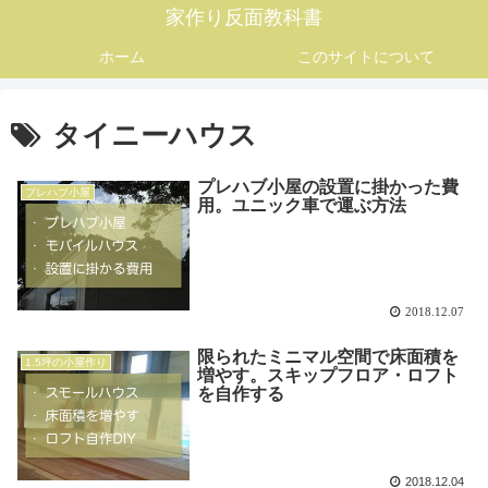
家作り反面教科書
ホーム
このサイトについて
タイニーハウス
プレハブ小屋の設置に掛かった費
プレハブ小屋
用。ユニック車で運ぶ方法
2018.12.07
限られたミニマル空間で床面積を
1.5坪の小屋作り
増やす。スキップフロア・ロフト
を自作する
2018.12.04