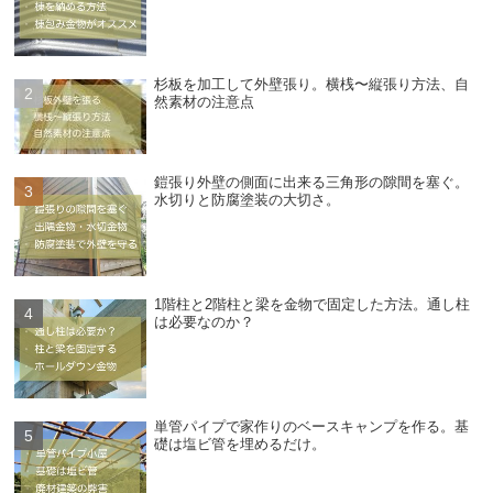
杉板を加工して外壁張り。横桟〜縦張り方法、自
然素材の注意点
鎧張り外壁の側面に出来る三角形の隙間を塞ぐ。
水切りと防腐塗装の大切さ。
1階柱と2階柱と梁を金物で固定した方法。通し柱
は必要なのか？
単管パイプで家作りのベースキャンプを作る。基
礎は塩ビ管を埋めるだけ。