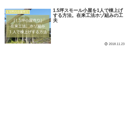
1.5坪スモール小屋を1人で棟上げ
1.5坪の小屋作り
する方法。在来工法ホゾ組みの工
夫
2018.11.23