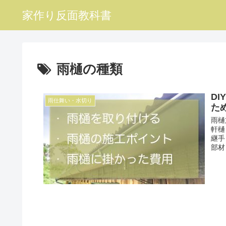
家作り反面教科書
雨樋の種類
D
雨仕舞い・水切り
た
雨樋
軒樋
継手
部材）