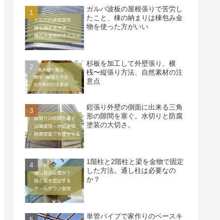
ガルバ波板の屋根張りで苦労し
たこと、棟の納まりは棟包み金
物を使った方がいい
杉板を加工して外壁張り。横
桟〜縦張り方法、自然素材の注
意点
鎧張り外壁の側面に出来る三角
形の隙間を塞ぐ。水切りと防腐
塗装の大切さ。
1階柱と2階柱と梁を金物で固定
した方法。通し柱は必要なの
か？
単管パイプで家作りのベースキ