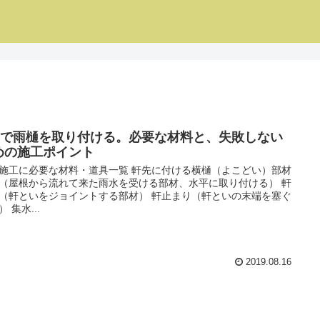
IYで雨樋を取り付ける。必要な材料と、失敗しない
めの施工ポイント
施工に必要な材料・道具一覧 軒先に付ける横樋（よこどい）部材
（屋根から流れて来た雨水を受ける部材、水平に取り付ける） 軒
（軒といをジョイントする部材） 軒止まり（軒といの末端を塞ぐ
 集水...
2019.08.16