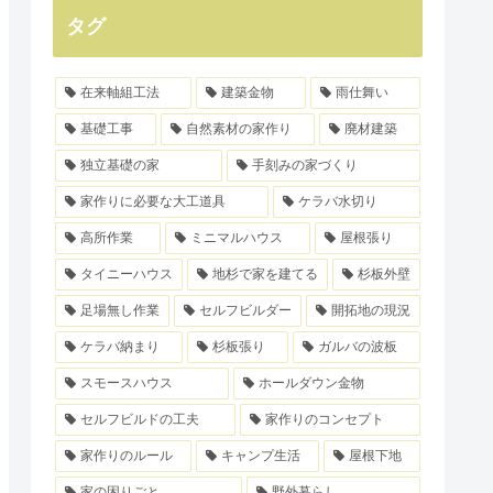
タグ
在来軸組工法
建築金物
雨仕舞い
基礎工事
自然素材の家作り
廃材建築
独立基礎の家
手刻みの家づくり
家作りに必要な大工道具
ケラバ水切り
高所作業
ミニマルハウス
屋根張り
タイニーハウス
地杉で家を建てる
杉板外壁
足場無し作業
セルフビルダー
開拓地の現況
ケラバ納まり
杉板張り
ガルバの波板
スモースハウス
ホールダウン金物
セルフビルドの工夫
家作りのコンセプト
家作りのルール
キャンプ生活
屋根下地
家の困りごと
野外暮らし