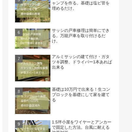
ャンプを作る。基礎は塩ビ管を
埋めるだけ。
サッシの戸車修理は簡単にでき
る。万能戸車を取り付けるだ
け。
アルミサッシの建て付け・ガタ
ツキ調整、ドライバー1本あれば
出来る
基礎は10万円で出来る！生コン
ブロックを基礎にして家を建て
る
1.5坪小屋をワイヤーとアンカー
で固定した方法。台風に耐える