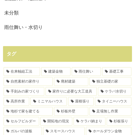
未分類
雨仕舞い・水切り
タグ
在来軸組工法
建築金物
雨仕舞い
基礎工事
自然素材の家作り
廃材建築
独立基礎の家
手刻みの家づくり
家作りに必要な大工道具
ケラバ水切り
高所作業
ミニマルハウス
屋根張り
タイニーハウス
地杉で家を建てる
杉板外壁
足場無し作業
セルフビルダー
開拓地の現況
ケラバ納まり
杉板張り
ガルバの波板
スモースハウス
ホールダウン金物