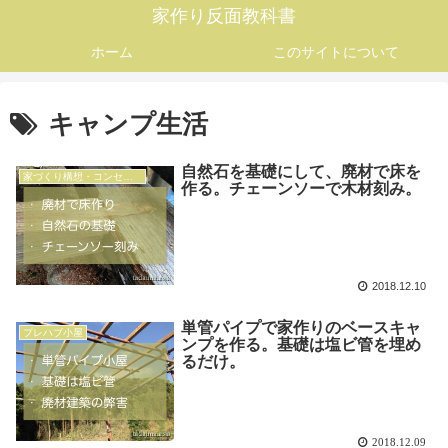
家作り反面教科書
ホーム
このサイトについて
キャンプ生活
自然石を基礎にして、廃材で床を
家づくり構想・コンセプト
作る。チェーンソーで木材刻み。
2018.12.10
単管パイプで家作りのベースキャ
プレハブ小屋
ンプを作る。基礎は塩ビ管を埋め
るだけ。
2018.12.09