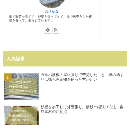
おさかな
畑で野菜を育てて、野草を採ってきて、海で魚突きした獲
物を食べて、暮らしています。
人気記事
ガルバ波板の屋根張りで苦労したこと、棟の納ま
りは棟包み金物を使った方がいい
杉板を加工して外壁張り。横桟〜縦張り方法、自
然素材の注意点