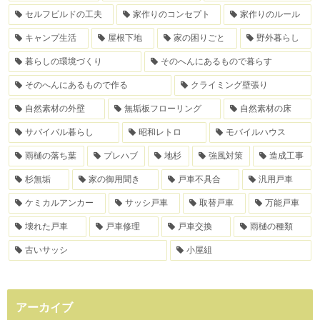
セルフビルドの工夫
家作りのコンセプト
家作りのルール
キャンプ生活
屋根下地
家の困りごと
野外暮らし
暮らしの環境づくり
そのへんにあるもので暮らす
そのへんにあるもので作る
クライミング壁張り
自然素材の外壁
無垢板フローリング
自然素材の床
サバイバル暮らし
昭和レトロ
モバイルハウス
雨樋の落ち葉
プレハブ
地杉
強風対策
造成工事
杉無垢
家の御用聞き
戸車不具合
汎用戸車
ケミカルアンカー
サッシ戸車
取替戸車
万能戸車
壊れた戸車
戸車修理
戸車交換
雨樋の種類
古いサッシ
小屋組
アーカイブ