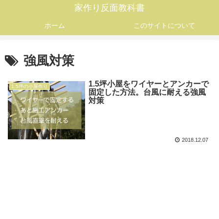
家作り反面教科書
ホーム
このサイトについて
強風対策
1.5坪小屋をワイヤーとアンカーで
1.5坪の小屋作り
固定した方法。台風に耐える強風
対策
2018.12.07