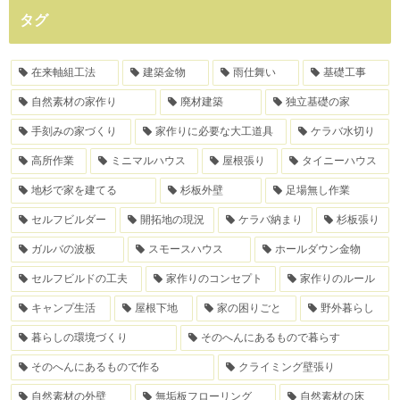
タグ
在来軸組工法
建築金物
雨仕舞い
基礎工事
自然素材の家作り
廃材建築
独立基礎の家
手刻みの家づくり
家作りに必要な大工道具
ケラバ水切り
高所作業
ミニマルハウス
屋根張り
タイニーハウス
地杉で家を建てる
杉板外壁
足場無し作業
セルフビルダー
開拓地の現況
ケラバ納まり
杉板張り
ガルバの波板
スモースハウス
ホールダウン金物
セルフビルドの工夫
家作りのコンセプト
家作りのルール
キャンプ生活
屋根下地
家の困りごと
野外暮らし
暮らしの環境づくり
そのへんにあるもので暮らす
そのへんにあるもので作る
クライミング壁張り
自然素材の外壁
無垢板フローリング
自然素材の床