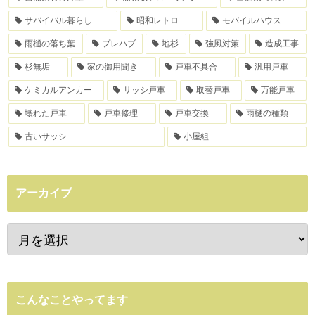
サバイバル暮らし
昭和レトロ
モバイルハウス
雨樋の落ち葉
プレハブ
地杉
強風対策
造成工事
杉無垢
家の御用聞き
戸車不具合
汎用戸車
ケミカルアンカー
サッシ戸車
取替戸車
万能戸車
壊れた戸車
戸車修理
戸車交換
雨樋の種類
古いサッシ
小屋組
アーカイブ
こんなことやってます