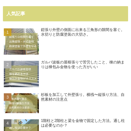
人気記事
鎧張り外壁の側面に出来る三角形の隙間を塞ぐ。
水切りと防腐塗装の大切さ。
ガルバ波板の屋根張りで苦労したこと、棟の納ま
りは棟包み金物を使った方がいい
杉板を加工して外壁張り。横桟〜縦張り方法、自
然素材の注意点
1階柱と2階柱と梁を金物で固定した方法。通し柱
は必要なのか？